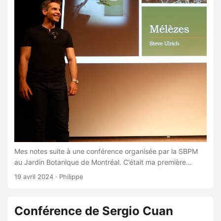
Mes notes suite à une conférence organisée par la SBPM
au Jardin Botanique de Montréal. C’était ma première
rencontre avec Steve Ulrich. Son dynamisme et sa
19 avril 2024
·
Philippe
franchise m’ont réjouis. Il ne possède “que” 27 arbres dans
sa collection pour pouvoir mieux s’occuper de ses arbres.
Je souhaite aussi réduire la taille de ma collection. ...
Conférence de Sergio Cuan