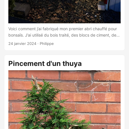
Voici comment j’ai fabriqué mon premier abri chauffé pour
bonsaïs. J’ai utilisé du bois traité, des blocs de ciment, de
l’isolant rigide et un thermostat STC-1000. Deux ampoules
24 janvier 2024
·
Philippe
et deux tapis chauffants pour semis fourniront la chaleur.
L’abri mesure 7’ de large par 8’ de profond et 5’ de hauteur.
...
Pincement d'un thuya