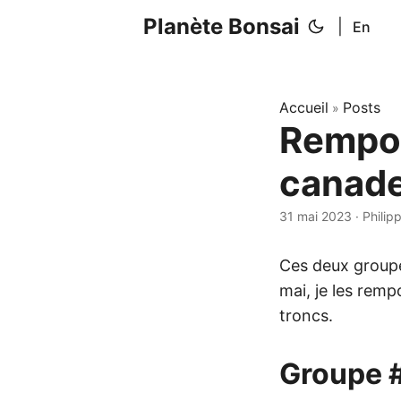
Planète Bonsai
|
En
Accueil
Posts
»
Rempot
canade
31 mai 2023
·
Philip
Ces deux group
mai, je les remp
troncs.
Groupe 