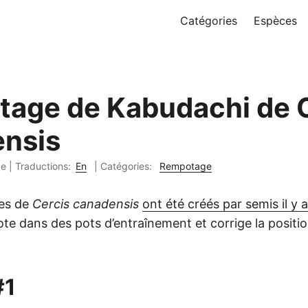
Catégories
Espèces
age de Kabudachi de 
nsis
pe
|
Traductions:
En
| Catégories:
Rempotage
es de
Cercis canadensis
ont été créés par semis il y 
ote dans des pots d’entraînement et corrige la positi
#1