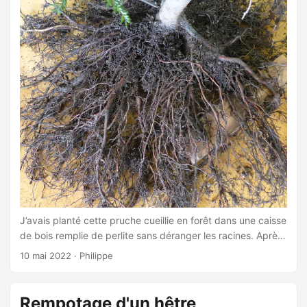
J’avais planté cette pruche cueillie en forêt dans une caisse
de bois remplie de perlite sans déranger les racines. Après
3 ans la perlite est devenue de la terre compactée. C’est le
10 mai 2022
·
Philippe
temps de réduire les racines et de transitionner vers un pot
d’entraînement plus facile à transporter. ...
Rempotage d'un hêtre